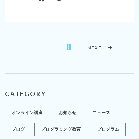
a
w
m
有
c
it
ai
e
te
l
b
r
o
NEXT
o
k
CATEGORY
オンライン講座
お知らせ
ニュース
ブログ
プログラミング教育
プログラム