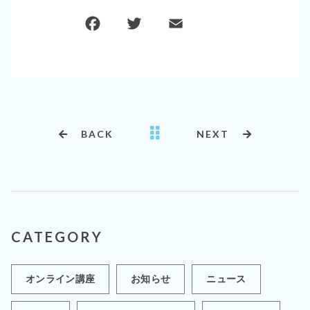
F
T
E
共
a
w
m
有
c
it
ai
e
te
l
b
r
o
BACK
NEXT
o
k
CATEGORY
オンライン講座
お知らせ
ニュース